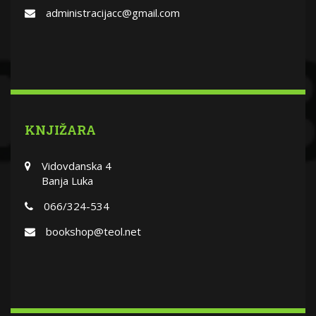
administracijacc@gmail.com
KNJIŽARA
Vidovdanska 4
Banja Luka
066/324-534
bookshop@teol.net