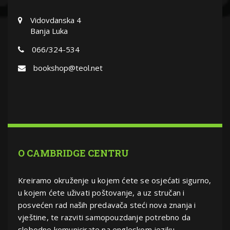
Vidovdanska 4
Banja Luka
066/324-534
bookshop@teol.net
O CAMBRIDGE CENTRU
Kreiramo okruženje u kojem ćete se osjećati sigurno,
u kojem ćete uživati poštovanje, a uz stručan i
posvećen rad naših predavača steći nova znanja i
vještine, te razviti samopouzdanje potrebno da
slobodno komunicirate na engleskom jeziku.