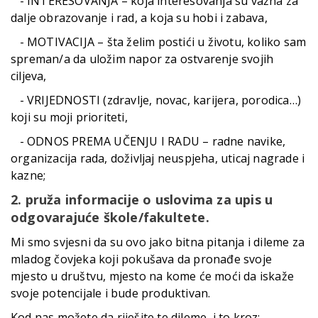
- INTERESOVANJA – koja interesovanja su važna za
dalje obrazovanje i rad, a koja su hobi i zabava,
- MOTIVACIJA – šta želim postići u životu, koliko sam
spreman/a da uložim napor za ostvarenje svojih
ciljeva,
- VRIJEDNOSTI (zdravlje, novac, karijera, porodica…)
koji su moji prioriteti,
- ODNOS PREMA UČENJU I RADU – radne navike,
organizacija rada, doživljaj neuspjeha, uticaj nagrade i
kazne;
2. pruža informacije o uslovima za upis u
odgovarajuće škole/fakultete.
Mi smo svjesni da su ovo jako bitna pitanja i dileme za
mladog čovjeka koji pokušava da pronađe svoje
mjesto u društvu, mjesto na kome će moći da iskaže
svoje potencijale i bude produktivan.
Kod nas možete da riješite te dileme, i to kroz: