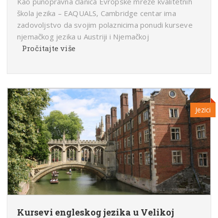
Kao punopravna članica Evropske mreže kvalitetnih
škola jezika – EAQUALS, Cambridge centar ima
zadovoljstvo da svojim polaznicima ponudi kurseve
njemačkog jezika u Austriji i Njemačkoj
Pročitajte više
Jezici
Kursevi engleskog jezika u Velikoj