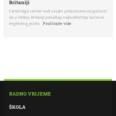
Britaniji
Cambridge centar nudi svojim polaznicima mogućnost
da u Velikoj Britaniji pohađaju najkvalitetnije kurseve
engleskog jezika.
Pročitajte više
RADNO VRIJEME
ŠKOLA