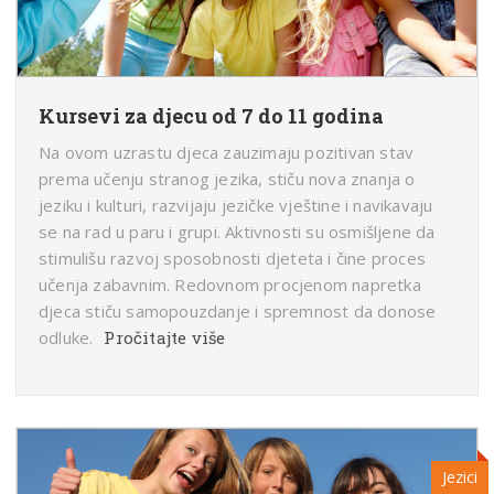
Kursevi za djecu od 7 do 11 godina
Na ovom uzrastu djeca zauzimaju pozitivan stav
prema učenju stranog jezika, stiču nova znanja o
jeziku i kulturi, razvijaju jezičke vještine i navikavaju
se na rad u paru i grupi. Aktivnosti su osmišljene da
stimulišu razvoj sposobnosti djeteta i čine proces
učenja zabavnim. Redovnom procjenom napretka
djeca stiču samopouzdanje i spremnost da donose
odluke.
Pročitajte više
Jezici