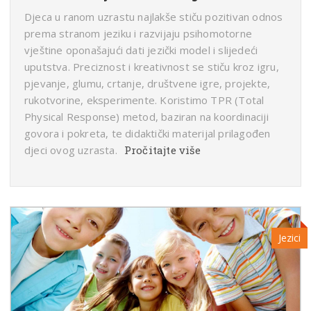
Djeca u ranom uzrastu najlakše stiču pozitivan odnos
prema stranom jeziku i razvijaju psihomotorne
vještine oponašajući dati jezički model i slijedeći
uputstva. Preciznost i kreativnost se stiču kroz igru,
pjevanje, glumu, crtanje, društvene igre, projekte,
rukotvorine, eksperimente. Koristimo TPR (Total
Physical Response) metod, baziran na koordinaciji
govora i pokreta, te didaktički materijal prilagođen
djeci ovog uzrasta.
Pročitajte više
Jezici