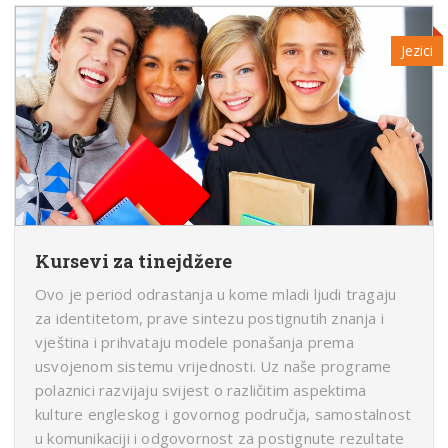
Jezici
Kursevi za tinejdžere
Ovo je period odrastanja u kome mladi ljudi tragaju
za identitetom, prave sintezu postignutih znanja i
vještina i prihvataju modele ponašanja prema
usvojenom sistemu vrijednosti. Uz naše programe
polaznici razvijaju svijest o različitim aspektima
kulture engleskog i govornog područja, samostalnost
u komunikaciji i odgovornost za postignute rezultate