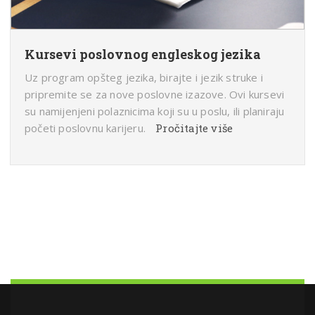
Kursevi poslovnog engleskog jezika
Uz program opšteg jezika, birajte i jezik struke i
pripremite se za nove poslovne izazove. Ovi kursevi
su namijenjeni polaznicima koji su u poslu, ili planiraju
početi poslovnu karijeru.
Pročitajte više