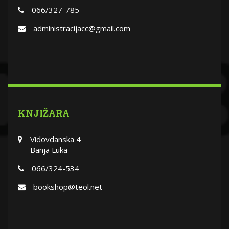
066/327-785
administracijacc@gmail.com
KNJIŽARA
Vidovdanska 4
Banja Luka
066/324-534
bookshop@teol.net