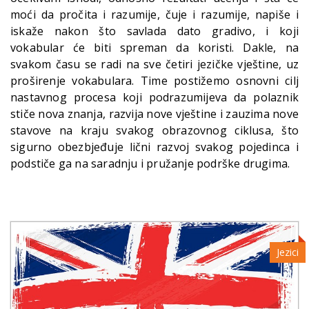
moći da pročita i razumije, čuje i razumije, napiše i
iskaže nakon što savlada dato gradivo, i koji
vokabular će biti spreman da koristi. Dakle, na
svakom času se radi na sve četiri jezičke vještine, uz
proširenje vokabulara. Time postižemo osnovni cilj
nastavnog procesa koji podrazumijeva da polaznik
stiče nova znanja, razvija nove vještine i zauzima nove
stavove na kraju svakog obrazovnog ciklusa, što
sigurno obezbjeđuje lični razvoj svakog pojedinca i
podstiče ga na saradnju i pružanje podrške drugima.
Jezici