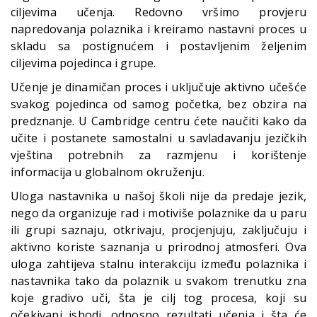
ciljevima učenja. Redovno vršimo provjeru
napredovanja polaznika i kreiramo nastavni proces u
skladu sa postignućem i postavljenim željenim
ciljevima pojedinca i grupe.
Učenje je dinamičan proces i uključuje aktivno učešće
svakog pojedinca od samog početka, bez obzira na
predznanje. U Cambridge centru ćete naučiti kako da
učite i postanete samostalni u savladavanju jezičkih
vještina potrebnih za razmjenu i korištenje
informacija u globalnom okruženju.
Uloga nastavnika u našoj školi nije da predaje jezik,
nego da organizuje rad i motiviše polaznike da u paru
ili grupi saznaju, otkrivaju, procjenjuju, zaključuju i
aktivno koriste saznanja u prirodnoj atmosferi. Ova
uloga zahtijeva stalnu interakciju između polaznika i
nastavnika tako da polaznik u svakom trenutku zna
koje gradivo uči, šta je cilj tog procesa, koji su
očekivani ishodi, odnosno rezultati učenja i šta će