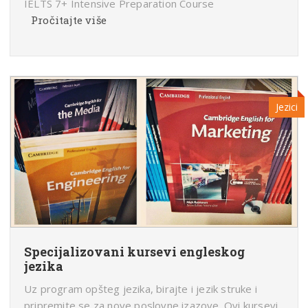
IELTS 7+ Intensive Preparation Course
Pročitajte više
Jezici
Specijalizovani kursevi engleskog
jezika
Uz program opšteg jezika, birajte i jezik struke i
pripremite se za nove poslovne izazove. Ovi kursevi