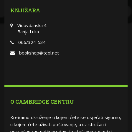
KNJIŽARA
Vidovdanska 4
Banja Luka
066/324-534
bookshop@teol.net
O CAMBRIDGE CENTRU
Kreiramo okruženje u kojem ćete se osjećati sigurno,
u kojem ćete uživati poštovanje, a uz stručan i
posvećen rad naših predavača steći nova znanja i