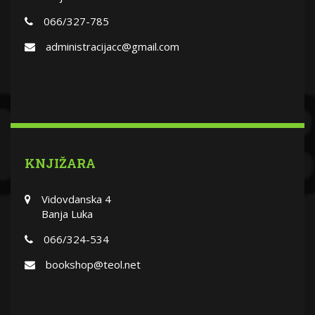
066/327-785
administracijacc@gmail.com
KNJIŽARA
Vidovdanska 4
Banja Luka
066/324-534
bookshop@teol.net