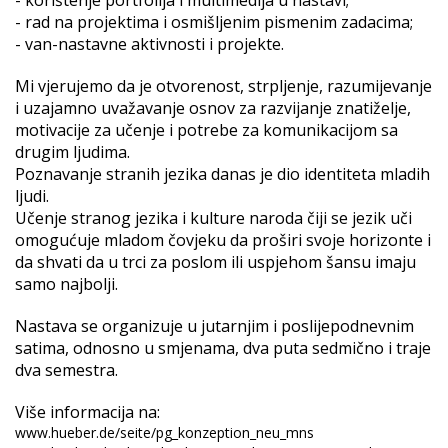
-
rad na projektima i osmišljenim pismenim zadacima;
-
van-nastavne aktivnosti i projekte.
Mi vjerujemo da je otvorenost, strpljenje, razumijevanje
i uzajamno uvažavanje osnov za razvijanje znatiželje,
motivacije za učenje i potrebe za komunikacijom sa
drugim ljudima.
Poznavanje stranih jezika danas je dio identiteta mladih
ljudi.
Učenje stranog jezika i kulture naroda čiji se jezik uči
omogućuje mladom čovjeku da proširi svoje horizonte i
da shvati da u trci za poslom ili uspjehom šansu imaju
samo najbolji.
Nastava se organizuje u jutarnjim i poslijepodnevnim
satima, odnosno u smjenama, dva puta sedmično i traje
dva semestra.
Više informacija na:
www.hueber.de/seite/pg_konzeption_neu_mns