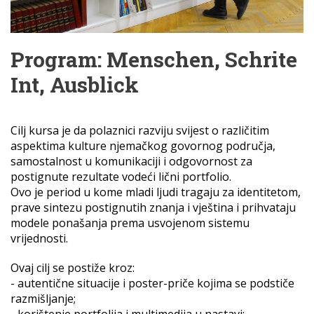
Program: Menschen, Schrite
Int, Ausblick
Cilj kursa je da polaznici razviju svijest o različitim
aspektima kulture njemačkog govornog područja,
samostalnost u komunikaciji i odgovornost za
postignute rezultate vodeći lični portfolio.
Ovo je period u kome mladi ljudi tragaju za identitetom,
prave sintezu postignutih znanja i vještina i prihvataju
modele ponašanja prema usvojenom sistemu
vrijednosti.
Ovaj cilj se postiže kroz:
-
autentične situacije i poster-priče kojima se podstiče
razmišljanje;
-
korištenje portfolija i multimedija u nastavi;