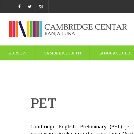
KURSEVI
CAMBRIDGE ISPITI
LANGUAGE CERT
PET
Cambridge English: Preliminary (PET) je 
poznavanju jezika za svrhu zaposlenja. Ovaj 