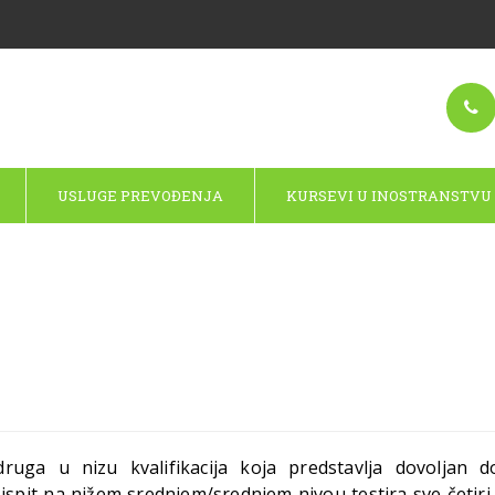
USLUGE PREVOĐENJA
KURSEVI U INOSTRANSTVU
druga u nizu kvalifikacija koja predstavlja dovoljan 
ispit na nižem srednjem/srednjem nivou testira sve četiri 