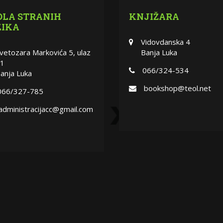
OLA STRANIH
KNJIŽARA
ZIKA
Vidovdanska 4
vetozara Markovića 5, ulaz
Banja Luka
1
066/324-534
anja Luka
bookshop@teol.net
066/327-785
administracijacc@gmail.com