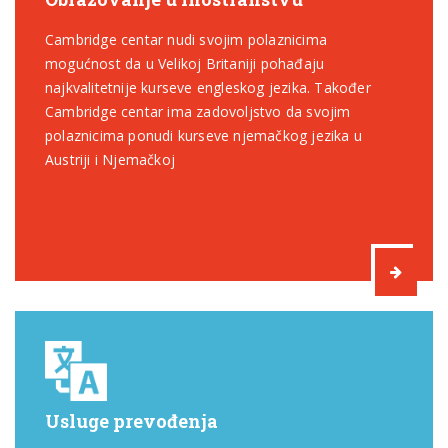
Cambridge centar nudi svojim polaznicima
mogućnost da u Velikoj Britaniji pohađaju
najkvalitetnije kurseve engleskog jezika. Također
Cambridge centar ima zadovoljstvo da svojim
polaznicima ponudi kurseve njemačkog jezika u
Austriji i Njemačkoj
Usluge prevođenja