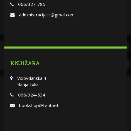
066/327-785
administracijacc@gmail.com
KNJIŽARA
Vidovdanska 4
Banja Luka
066/324-534
bookshop@teol.net