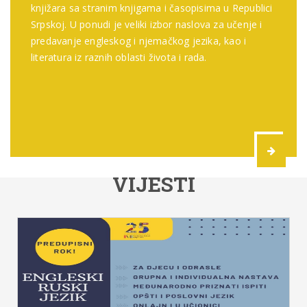
knjižara sa stranim knjigama i časopisima u Republici
Srpskoj. U ponudi je veliki izbor naslova za učenje i
predavanje engleskog i njemačkog jezika, kao i
literatura iz raznih oblasti života i rada.
VIJESTI