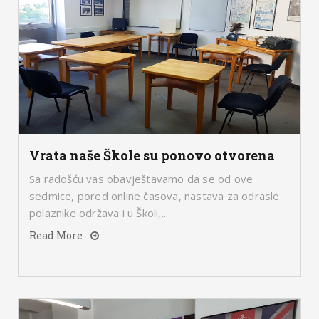
Vrata naše Škole su ponovo otvorena
Sa radošću vas obavještavamo da se od ove
sedmice, pored online časova, nastava za odrasle
polaznike održava i u Školi,...
Read More